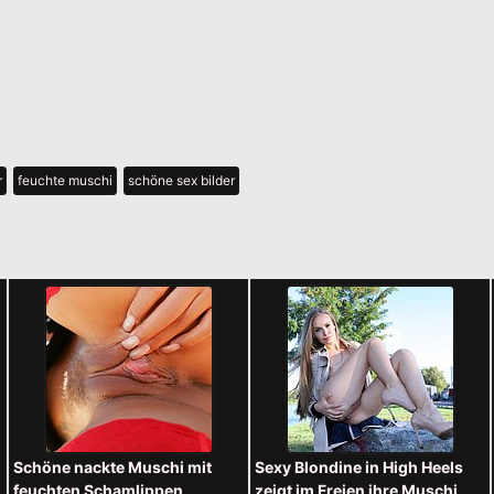
r
feuchte muschi
schöne sex bilder
Schöne nackte Muschi mit
Sexy Blondine in High Heels
feuchten Schamlippen
zeigt im Freien ihre Muschi