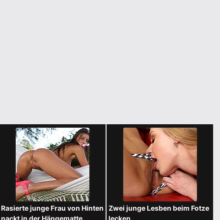
Rasierte junge Frau von Hinten
Zwei junge Lesben beim Fotze
nackt in der Hängematte
lecken