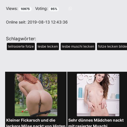
Views:
Voting:
10975
95%
Online seit: 2019-08-13 12:43:36
Schlagwörter:
teilrasierte fotze
lesbe lecken
lesbe muschi lecken
fotze lecken bilde
Kleiner Fickarsch und die
Sehr dünnes Mädchen nackt
leckere Möse nackt von Hinten
mit rasierter Muschi