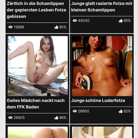
Zärtlich in die Schamlippen
Junge glatt rasierte Fotze mit
der gepiercten Lesben Fotze
kleinen Schamlippen
gebissen
46240
95%
15899
95%
Geiles Mädchen nackt nach
Junge schöne Luderfotze
dem FFK Baden
26600
92%
29505
96%