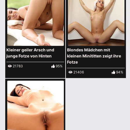
Kleiner geiler Arsch und
Blondes Mädchen mit
junge Fotze von Hinten
kleinen Minititten zeigt ihre
Fotze
21783
95%
21406
94%