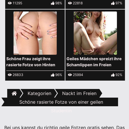
11295
98%
22818
97%
Schöne Frau zeigt ihre
Geiles Mädchen spreizt ihre
rasierte Fotze von Hinten
Schamlippen im Freien
26833
96%
25994
92%
Kategorien
Nackt im Freien
Schöne rasierte Fotze von einer geilen
Studentin
Bei uns kannst du richtig geile Fotzen gratis sehen. Das