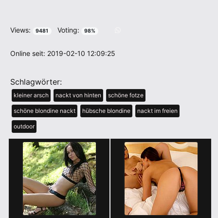
Views:
Voting:
9481
98%
Online seit: 2019-02-10 12:09:25
Schlagwörter:
kleiner arsch
nackt von hinten
schöne fotze
schöne blondine nackt
hübsche blondine
nackt im freien
outdoor