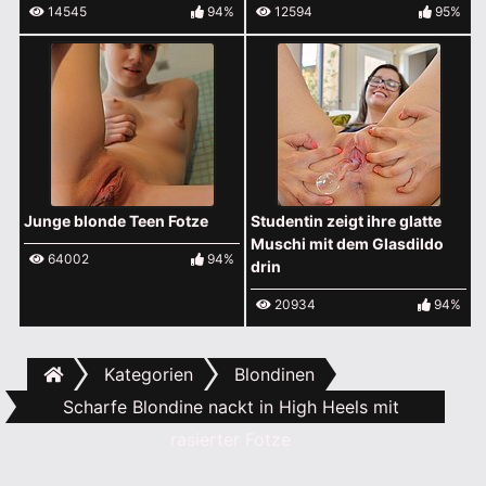
14545
94%
12594
95%
Junge blonde Teen Fotze
Studentin zeigt ihre glatte
Muschi mit dem Glasdildo
64002
94%
drin
20934
94%
Kategorien
Blondinen
Scharfe Blondine nackt in High Heels mit
rasierter Fotze