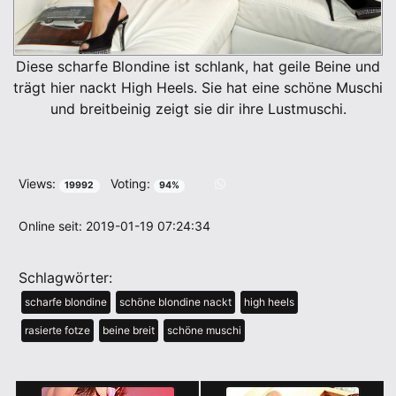
Diese scharfe Blondine ist schlank, hat geile Beine und
trägt hier nackt High Heels. Sie hat eine schöne Muschi
und breitbeinig zeigt sie dir ihre Lustmuschi.
Views:
Voting:
19992
94%
Online seit: 2019-01-19 07:24:34
Schlagwörter:
scharfe blondine
schöne blondine nackt
high heels
rasierte fotze
beine breit
schöne muschi