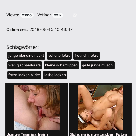
Views:
Voting:
21610
99%
Online seit: 2019-08-15 10:43:47
Schlagwörter:
junge blondine nackt
schöne fotze
freundin fotze
wenig schamhaare
kleine schamlippen
geile junge muschi
fotze lecken bilder
lesbe lecken
Junge Teenies beim
Schöne junge Lesben Fotze