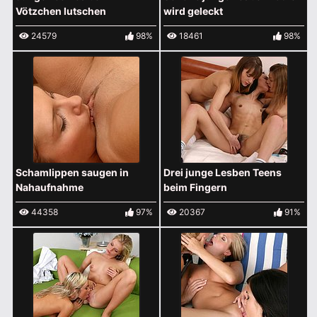
Vötzchen lutschen
wird geleckt
24579
98%
18461
98%
Schamlippen saugen in
Drei junge Lesben Teens
Nahaufnahme
beim Fingern
44358
97%
20367
91%